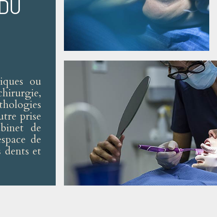
 DU
siques ou
hirurgie,
thologies
tre prise
binet de
space de
 dents et