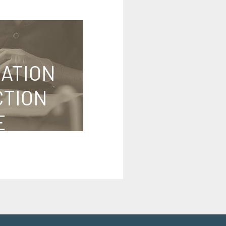
SATION
CTION
E