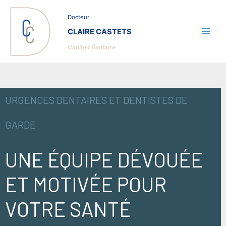
Aller
au
Docteur
contenu
CLAIRE CASTETS
Cabinet Dentaire
URGENCES DENTAIRES ET DENTISTES DE
GARDE
UNE ÉQUIPE DÉVOUÉE
ET MOTIVÉE POUR
VOTRE SANTÉ