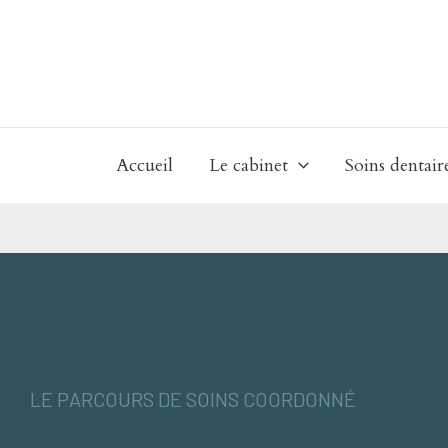
Aller
au
contenu
Accueil
Le cabinet
Soins dentair
LE PARCOURS DE SOINS COORDONNÉ