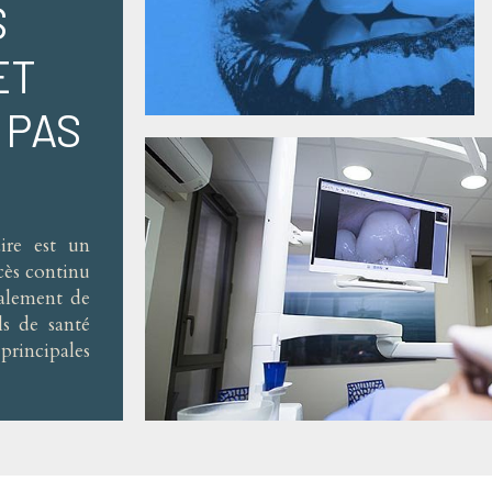
S
ET
 PAS
ire est un
cès continu
galement de
ls de santé
rincipales